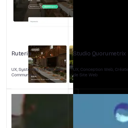
Ruteria
Studio Quorumetrix
UX, Systèmes numériques,
UX, Conception Web, Créati
Communauté
de Site Web